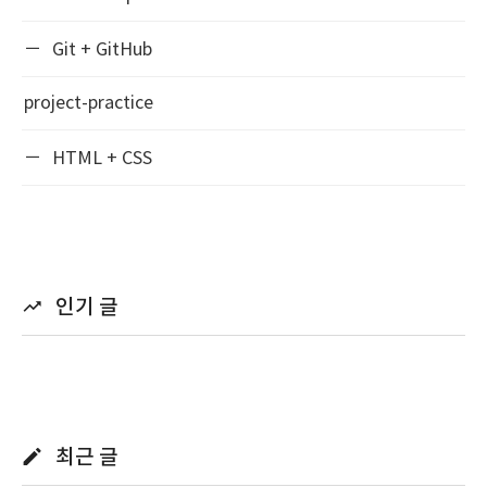
Git + GitHub
project-practice
HTML + CSS
인기 글
최근 글