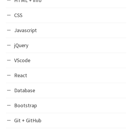
HTML + info
CSS
Javascript
jQuery
VScode
React
Database
Bootstrap
Git + GitHub