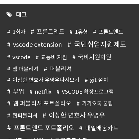
태그
프론트엔드
1회차
1유형
프론트앤드
국민취업지원제도
vscode extension
국비지원학원
vscode
교통비 지원
퍼블리셔
웹 퍼블리셔
이상한 변호사 우영우다시보기
git 설치
부업
netflix
VSCODE 확장프로그램
웹 퍼블리셔 포트폴리오
카카오톡 꿀팁
이상한 변호사 우영우
웹퍼블리셔
프론트엔드 포트폴리오
내일배움카드