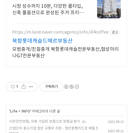
시청 성수까지 10분, 다양한 룸타입,
신축 풀옵션으로 완성된 주거 프리미
엄
https://m.land.naver.com/agency/info/i04coffee
광고
북항롯데캐슬드메르부동산
모범중개/친절중개 북항롯데캐슬전문부동산,협성마리
나G7전문부동산
1
구독하기
'
Life
>
INFO
' 카테고리의 다른 글
시민안전보험, 자동 가입된 보험으로 보험금 받기
(4)
2022.08.13
산업단지 중소기업 청년 교통비 지원 - 청년동행카드로 매월 5
2022.08.12